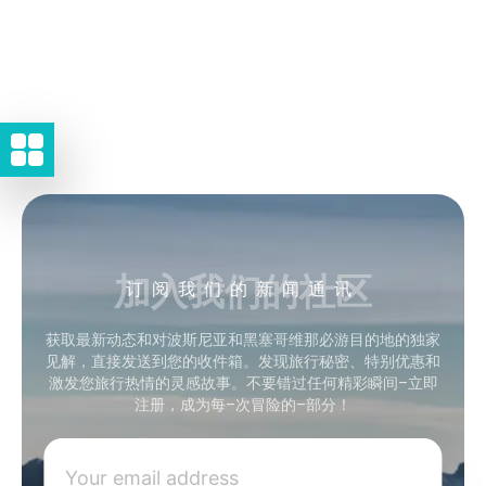
加入我们的社区
订阅我们的新闻通讯
获取最新动态和对波斯尼亚和黑塞哥维那必游目的地的独家
见解，直接发送到您的收件箱。发现旅行秘密、特别优惠和
激发您旅行热情的灵感故事。不要错过任何精彩瞬间–立即
注册，成为每–次冒险的–部分！