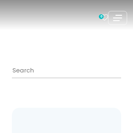
跳
至
0
内
容