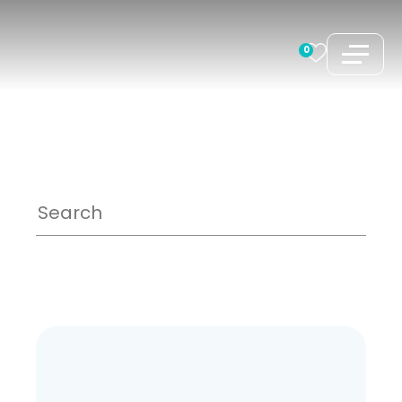
跳
至
0
内
容