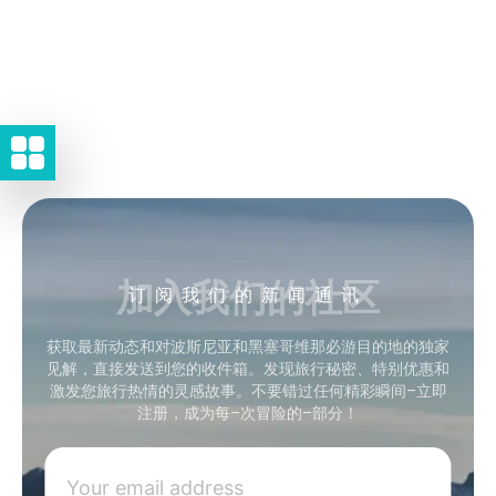
加入我们的社区
订阅我们的新闻通讯
获取最新动态和对波斯尼亚和黑塞哥维那必游目的地的独家
见解，直接发送到您的收件箱。发现旅行秘密、特别优惠和
激发您旅行热情的灵感故事。不要错过任何精彩瞬间–立即
注册，成为每–次冒险的–部分！