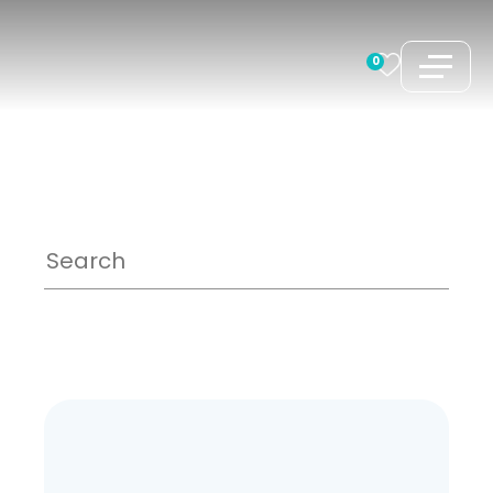
跳
至
0
内
容