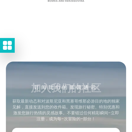
加入我们的社区
订阅我们的新闻通讯
获取最新动态和对波斯尼亚和黑塞哥维那必游目的地的独家
见解，直接发送到您的收件箱。发现旅行秘密、特别优惠和
激发您旅行热情的灵感故事。不要错过任何精彩瞬间–立即
注册，成为每–次冒险的–部分！