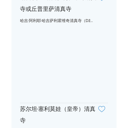
寺或丘普里萨清真寺
哈吉·阿利耶·哈吉萨利霍维奇清真寺（Dž...
苏尔坦·塞利莫娃（皇帝）清真
寺