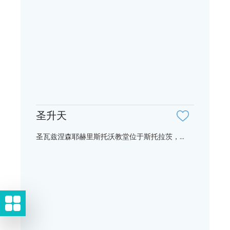
圣升天
圣瓦兹涅森耶赫里斯托沃教堂位于斯托拉茨，...