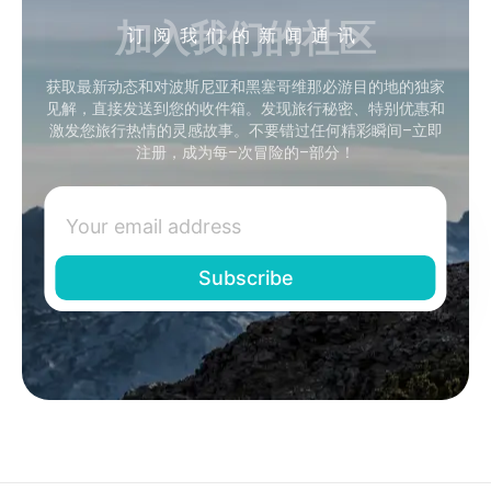
加入我们的社区
订阅我们的新闻通讯
获取最新动态和对波斯尼亚和黑塞哥维那必游目的地的独家
见解，直接发送到您的收件箱。发现旅行秘密、特别优惠和
激发您旅行热情的灵感故事。不要错过任何精彩瞬间–立即
注册，成为每–次冒险的–部分！