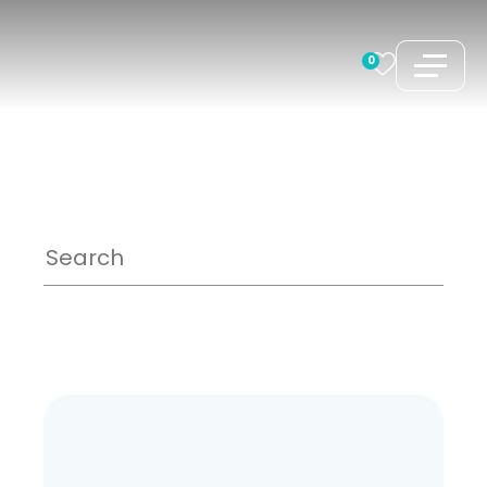
跳
至
0
内
容