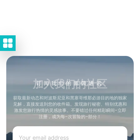
加入我们的社区
订阅我们的新闻通讯
获取最新动态和对波斯尼亚和黑塞哥维那必游目的地的独家
见解，直接发送到您的收件箱。发现旅行秘密、特别优惠和
激发您旅行热情的灵感故事。不要错过任何精彩瞬间–立即
注册，成为每–次冒险的–部分！