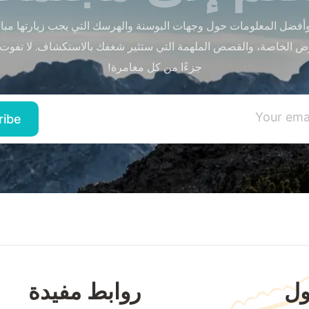
أفضل المعلومات حول وجهات البوسنة والهرسك التي يجب زيارتها مباشر
ض الخاصة، والقصص الملهمة التي ستثير شغفك بالاستكشاف. لا تفوت
جزءًا من كل مغامرة!
ل
روابط مفيدة