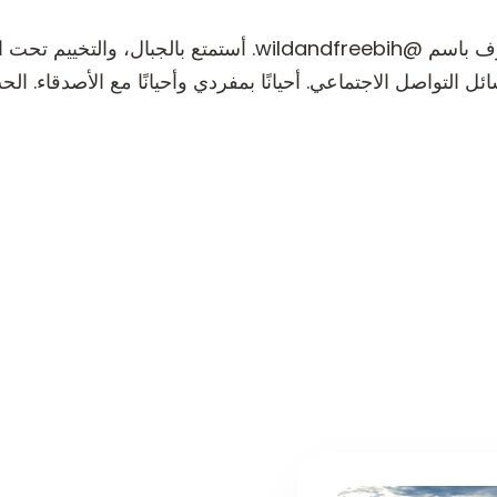
أنا مرسيد إبراهيموفيتش، على إنستغرام معروف باسم @freebih
التواصل الاجتماعي. أحيانًا بمفردي وأحيانًا مع الأصدقاء. ال