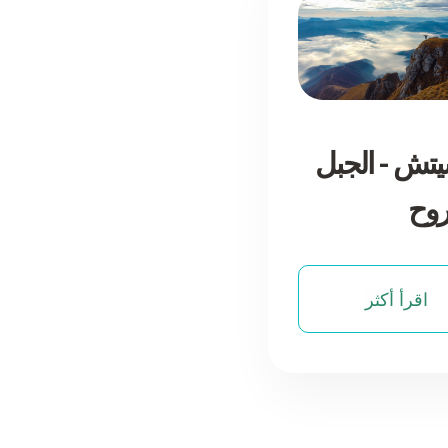
يتش - الجبل
روح
اقرأ أكثر