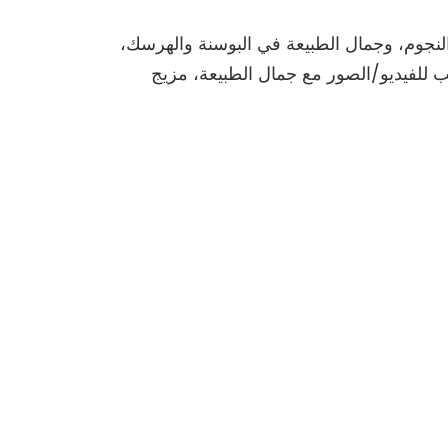
wildand. أستمتع بالجبال، والتخييم تحت النجوم، وجمال الطبيعة في البوسنة والهرسك،
حب للفيديو/الصور مع جمال الطبيعة، مزيج