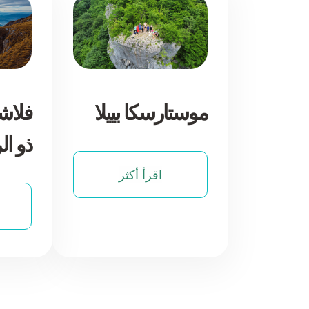
موستارسكا بييلا
فلاش
ذو ال
اقرأ أكثر