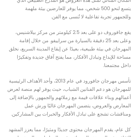
المكان المثالي لمثل هذه العروض هو المدرج الطبيعي الذي
يتسع لنحو 500 شخص، مما يوفر للعارضين بيئة ملهمة
وللجمهور تجربة تفاعلية لا تُنسى مع الفن.
يقع جافوروف دو على بعد 2.5 كيلومتر من مركز بيلاشنيس،
وعلى بعد 25 دقيقة بالسيارة من سراييفو. من خلال إقامة
المهرجان في بيئة طبيعية، بعيدًا عن إيقاع المدينة السريع، نخلق
مساحة للإبداع وتبادل الأفكار، مما يفتح آفاق جديدة وتفكيرًا
داخل مجتمعنا.
تأسس مهرجان جافورود في عام 2013، وأحد الأهداف الرئيسية
للمهرجان هو دعم الفنانين الشباب، حيث يوفر لهم منصة لعرض
أعمالهم وبناء علاقات قيمة مع زملائهم والجمهور. بالإضافة إلى
المعارض والعروض، يتضمن المهرجان غالبًا ورش عمل
ومناقشات تشجع على تبادل الأفكار والخبرات بين المشاركين.
كل عام، يقدم المهرجان محتوى جديدًا ومثيرًا، مما يعزز المشهد