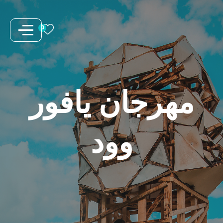
نتقل
لى
0
لمحتوى
مهرجان
يافور
وود