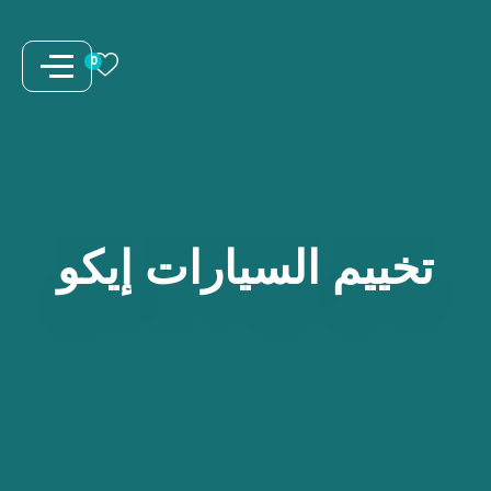
نتقل
لى
0
لمحتوى
تخييم
السيارات
إيكو