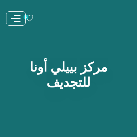
نتقل
لى
0
لمحتوى
مركز
بييلي
أونا
للتجديف