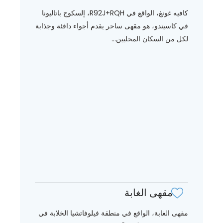
كافيه غونغ، الواقع في R92J+RQH، إلسكوج باتاليونا
في كاسيندو، هو مقهى ساحر يقدم أجواء دافئة وجذابة
لكل من السكان المحليين...
مقهى الغابة
مقهى الغابة، الواقع في منطقة فيلوفاتشيا الخلابة في