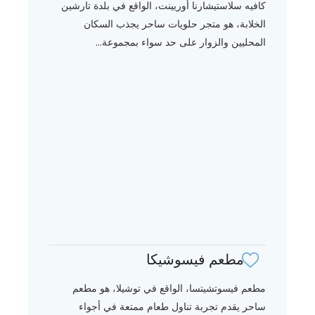
كافيه سلاستيشارنا أوريينت، الواقع في بلدة تارشين
الخلابة، هو متجر حلويات ساحر يجذب السكان
المحليين والزوار على حد سواء بمجموعة...
مطعم فيسوشيكا
مطعم فيسوتشيتسا، الواقع في توشيلا، هو مطعم
ساحر يقدم تجربة تناول طعام ممتعة في أجواء