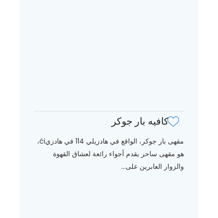
كافيه بار جوكر
مقهى بار جوكر، الواقع في هادزيلي 114 في هادزيći،
هو مقهى ساحر يقدم أجواء رائعة لعشاق القهوة
والزوار العابرين على...