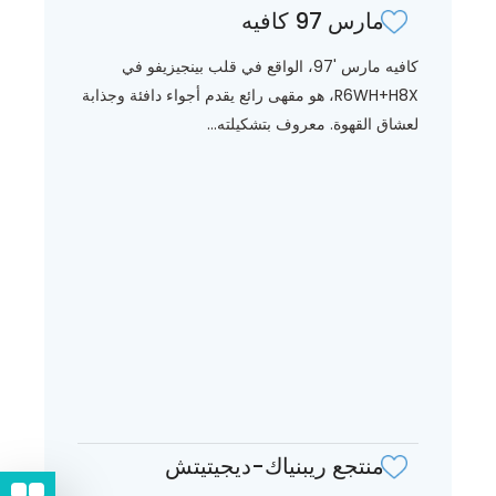
مارس 97 كافيه
كافيه مارس '97، الواقع في قلب بينجيزيفو في
R6WH+H8X، هو مقهى رائع يقدم أجواء دافئة وجذابة
لعشاق القهوة. معروف بتشكيلته...
منتجع ريبنياك-ديجيتيتش