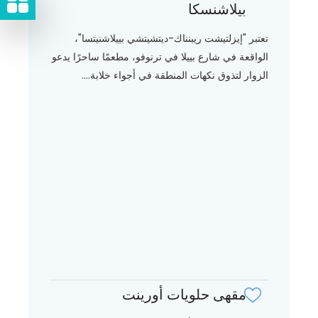
بيلاشنسكا
تعتبر "إيزلتيشت ريبنناك-ديتشيتشي بييلاشنيتسا"،
الواقعة في شارع بييلا في ترنوفو، مطعمًا ساحرًا يدعو
الزوار لتذوق نكهات المنطقة في أجواء خلابة....
مقهى حلويات أورينت