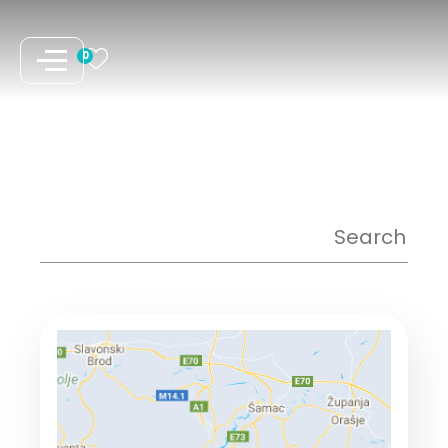
نتقل
لى
0
لمحتوى