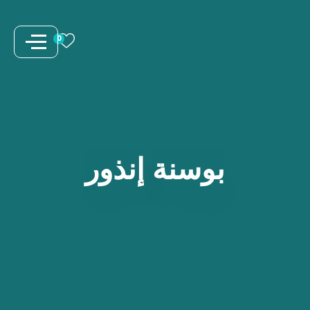
نتقل
لى
0
لمحتوى
بوسنة
إنذور