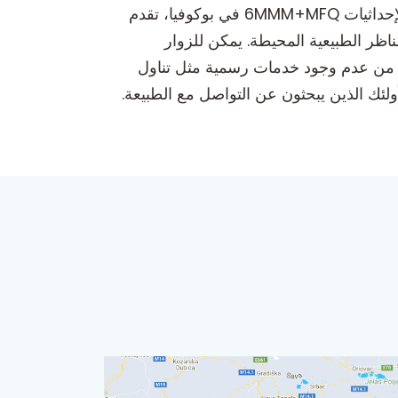
بوكوفيا هي منطقة مشي هادئة تقع في الريف الخلاب، مثالية لعشاق الهواء الطلق ومحبي الطبيعة. تقع في الإحداثيات 6MMM+MFQ في بوكوفيا، تقدم
اظر الطبيعية المحيطة. يمكن للزوار
غم من عدم وجود خدمات رسمية مثل تناول
أولئك الذين يبحثون عن التواصل مع الطبيعة.