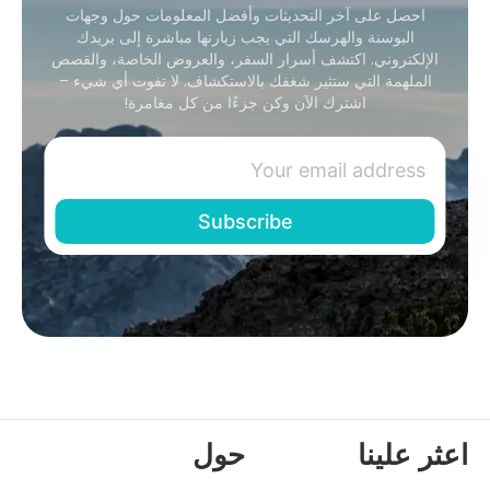
احصل على آخر التحديثات وأفضل المعلومات حول وجهات
البوسنة والهرسك التي يجب زيارتها مباشرة إلى بريدك
الإلكتروني. اكتشف أسرار السفر، والعروض الخاصة، والقصص
الملهمة التي ستثير شغفك بالاستكشاف. لا تفوت أي شيء –
اشترك الآن وكن جزءًا من كل مغامرة!
اعثر علينا
حول