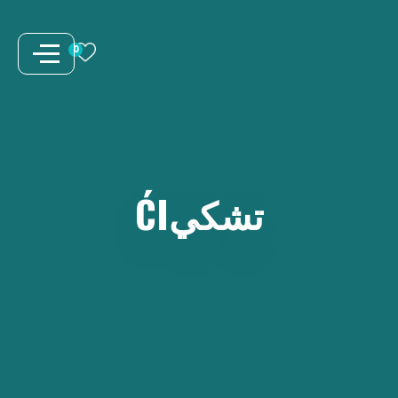
نتقل
لى
0
لمحتوى
تشكيĆI