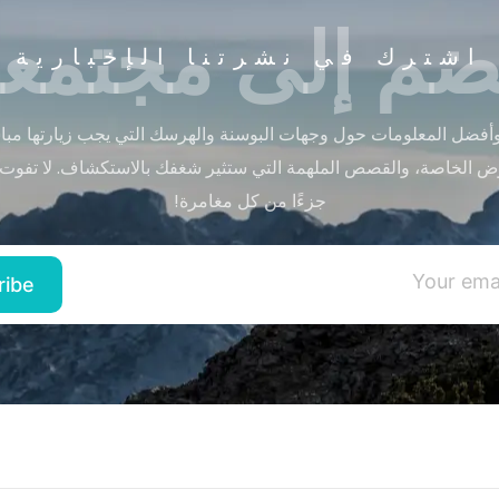
ضم إلى مجتمعن
اشترك في نشرتنا الإخبارية
أفضل المعلومات حول وجهات البوسنة والهرسك التي يجب زيارتها مباشر
ض الخاصة، والقصص الملهمة التي ستثير شغفك بالاستكشاف. لا تفوت
جزءًا من كل مغامرة!