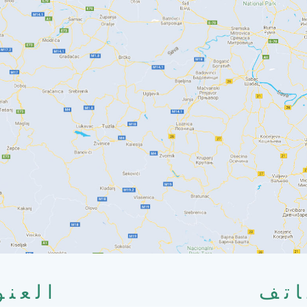
اتف
العنو