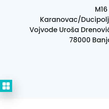
M16 
Karanovac/Ducipolj
Vojvode Uroša Drenović
78000 Banj