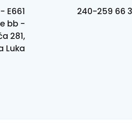
- E661
e bb -
a 281,
a Luka