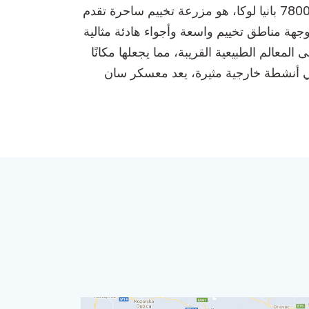
**معسكر سان**، الواقع في M16 – E661 كارانوفاتش/دوستيبوليه bb – فويفودا أوروشا درينوفيتش 281، 78000 بانيا لوكا، هو مزرعة تخييم ساحرة تقدم
وجهة مناطق تخييم واسعة وأجواء هادئة مثالية
معالم الطبيعية القريبة، مما يجعلها مكانًا
 في أنشطة خارجية مثيرة، يعد معسكر سان