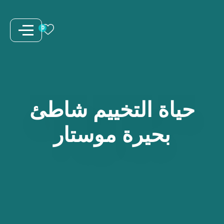
نتقل
لى
0
لمحتوى
حياة
التخييم
شاطئ
بحيرة
موستار