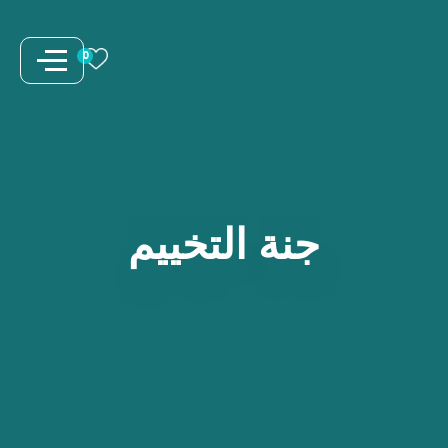
نتقل
لى
0
لمحتوى
جنة
التخييم