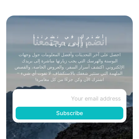
انضم إلى مجتمعنا
اشترك في نشرتنا
الإخبارية
احصل على آخر التحديثات وأفضل المعلومات حول وجهات
البوسنة والهرسك التي يجب زيارتها مباشرة إلى بريدك
الإلكتروني. اكتشف أسرار السفر، والعروض الخاصة، والقصص
الملهمة التي ستثير شغفك بالاستكشاف. لا تفوت أي شيء –
اشترك الآن وكن جزءًا من كل مغامرة!