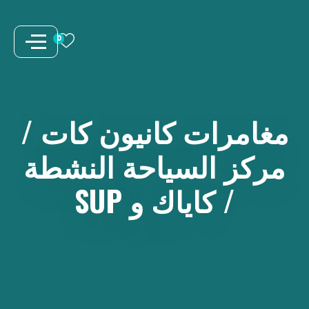
نتقل
لى
0
لمحتوى
مغامرات
كانيون
كات
/
مركز
السياحة
النشطة
/
كاياك
و
SUP