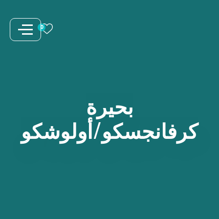
نتقل
لى
0
لمحتوى
بحيرة
كرفانجسكو/أولوشكو