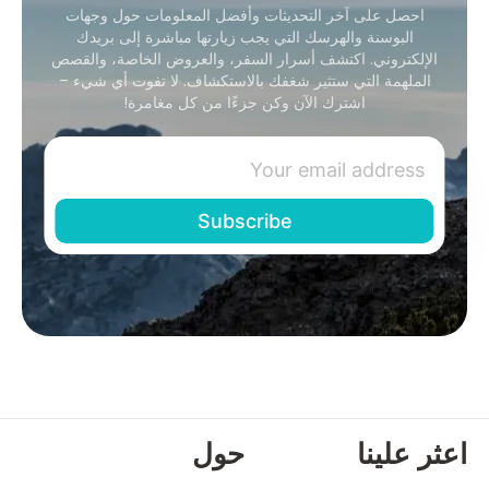
احصل على آخر التحديثات وأفضل المعلومات حول وجهات
البوسنة والهرسك التي يجب زيارتها مباشرة إلى بريدك
الإلكتروني. اكتشف أسرار السفر، والعروض الخاصة، والقصص
الملهمة التي ستثير شغفك بالاستكشاف. لا تفوت أي شيء –
اشترك الآن وكن جزءًا من كل مغامرة!
اعثر علينا
حول