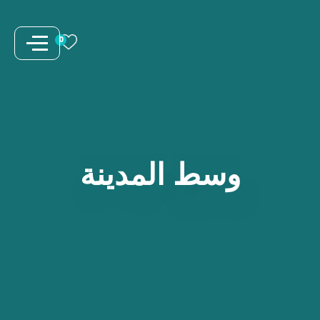
نتقل
لى
0
لمحتوى
وسط
المدينة