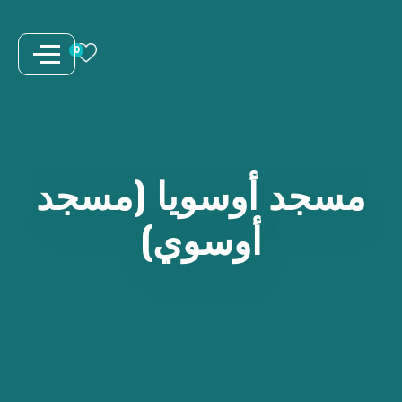
نتقل
لى
0
لمحتوى
مسجد
أوسويا
(مسجد
أوسوي)