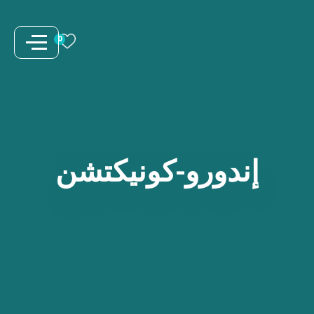
نتقل
لى
0
لمحتوى
إندورو-كونيكتشن