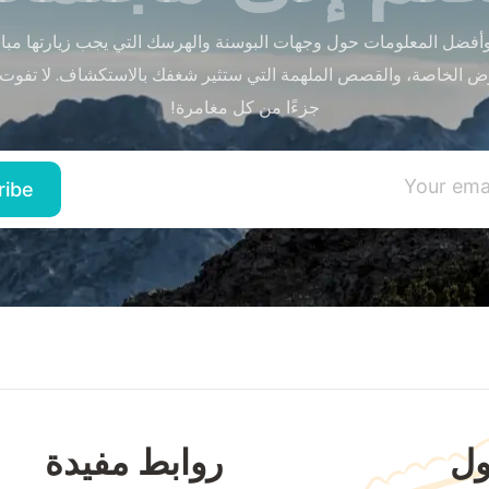
أفضل المعلومات حول وجهات البوسنة والهرسك التي يجب زيارتها مباشر
ض الخاصة، والقصص الملهمة التي ستثير شغفك بالاستكشاف. لا تفوت
جزءًا من كل مغامرة!
ل
روابط مفيدة