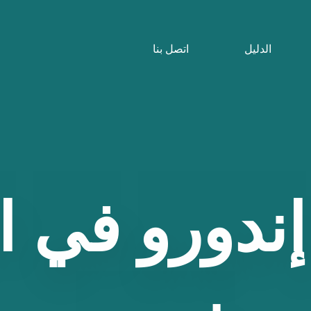
الدليل
اتصل بنا
إندورو
في
ا