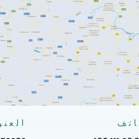
اتف
العنو