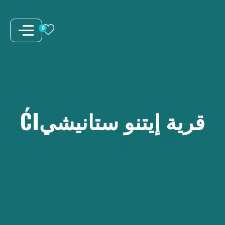
نتقل
لى
0
لمحتوى
قرية
إيتنو
ستانيشيĆI