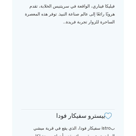
فيليكا فيناري، الواقعة في سريتنيس الخلابة، تقدم
هروبًا رائعًا إلى عالم صناعة النبيذ. توفر هذه المعصرة
الساحرة للزوار تجربة فريدة...
بيسترو سفيكار فودا
بistro سفيكار فودا، الذي يقع في قرية ميشي
الساحرة، هو مقهى رائع يقدم أجواء مريحة لكل من