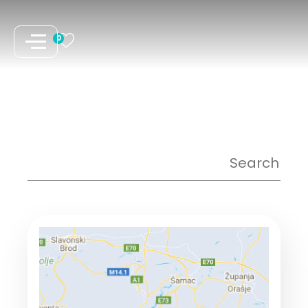
نتقل
لى
0
لمحتوى