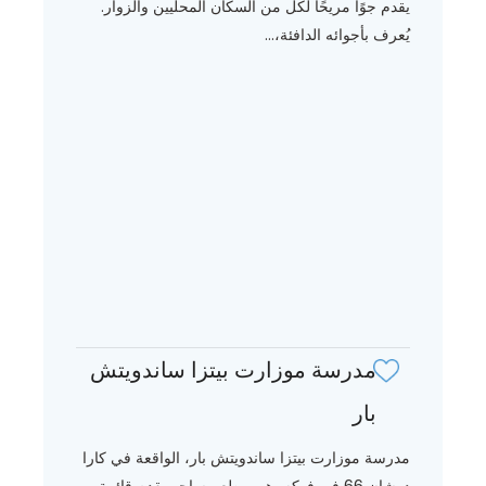
يقدم جوًا مريحًا لكل من السكان المحليين والزوار.
يُعرف بأجوائه الدافئة،...
مدرسة موزارت بيتزا ساندويتش
بار
مدرسة موزارت بيتزا ساندويتش بار، الواقعة في كارا
دوشان 66 في فوكه، هي مطعم ساحر يقدم قائمة