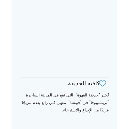
كافيه الحديقة
تُعتبر "حديقة القهوة"، التي تقع في المدينة الساحرة
"برينسيبوفا" في "فوتشا"، مقهى فني رائع يقدم مزيجًا
فريدًا من الإبداع والاسترخاء....