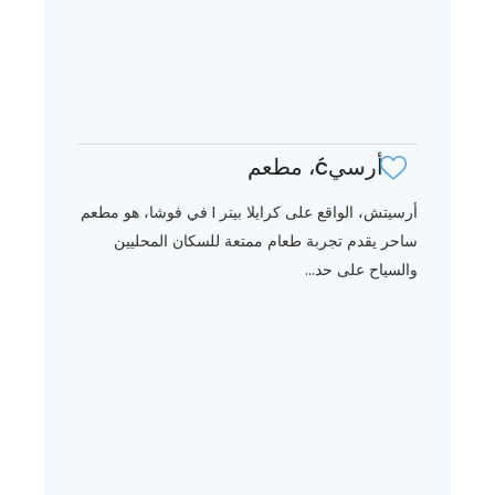
أرسيć، مطعم
أرسيتش، الواقع على كرايلا بيتر I في فوشا، هو مطعم
ساحر يقدم تجربة طعام ممتعة للسكان المحليين
والسياح على حد...