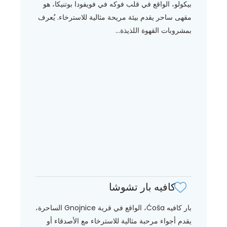
بيكولو، الواقع في قلب فوكه في فويفودا بوتنيكا، هو
مقهى ساحر يقدم بيئة مريحة مثالية للاسترخاء. يُعرف
بمشروبات القهوة اللذيذة...
كافيه بار تشوشا
بار كافيه Ćoša، الواقع في قرية Gnojnice الساحرة،
يقدم أجواء مرحبة مثالية للاسترخاء مع الأصدقاء أو