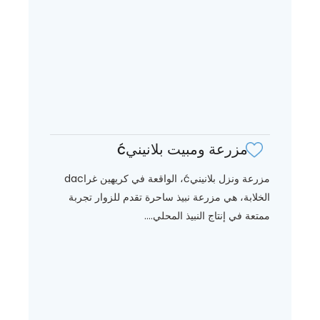
مزرعة ومبيت بلانينيć
مزرعة ونزل بلانينيć، الواقعة في كريهين غراdac
الخلابة، هي مزرعة نبيذ ساحرة تقدم للزوار تجربة
ممتعة في إنتاج النبيذ المحلي....