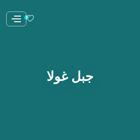
نتقل
لى
0
لمحتوى
جبل
غولا