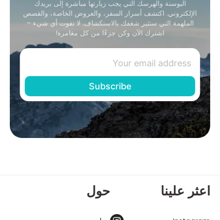
البوسنة والهرسك التي يجب زيارتها مباشرة إلى بريدك
الإلكتروني. اكتشف أسرار السفر، والعروض الخاصة، والقصص
الملهمة التي ستثير شغفك بالاستكشاف. لا تفوت أي شيء –
اشترك الآن وكن جزءًا من كل مغامرة!
اعثر علينا
حول