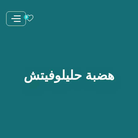
نتقل
لى
0
لمحتوى
هضبة
حليلوفيتش