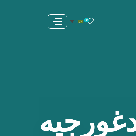
0
غورجيه