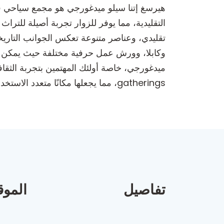
هيرسغ إتنا سيلو ميدغورجي هو مجمع سياحي ف
التقليدية، مما يوفر للزوار تجربة أصيلة للتر
تقليدي، وعناصر متنوعة تعكس الجوانب التاريخي
وكابلا، وورش عمل حرفية مختلفة حيث يمكن للزو
ميدغورجي، خاصة أولئك المهتمين بتجربة الثقافة
gatherings، مما يجعلها مكانًا متعدد الاستخدامات للاسترخاء والاحتفال في بيئة خلابة.
تفاصيل
الموق