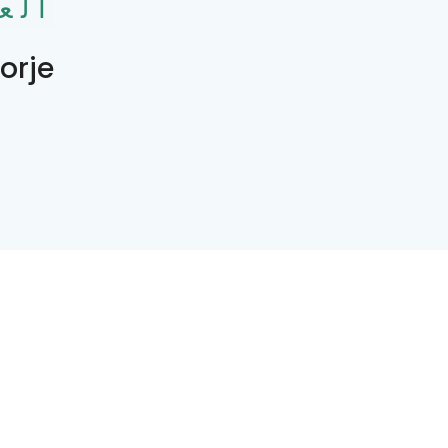
الع
orje