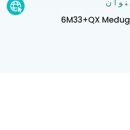
نوان
6M33+QX Međug