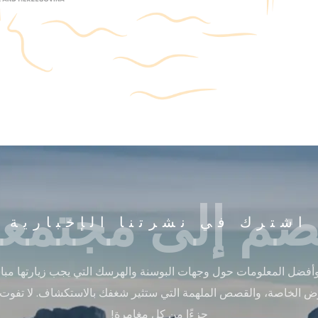
ضم إلى مجتمعن
اشترك في نشرتنا الإخبارية
أفضل المعلومات حول وجهات البوسنة والهرسك التي يجب زيارتها مباشر
ض الخاصة، والقصص الملهمة التي ستثير شغفك بالاستكشاف. لا تفوت
جزءًا من كل مغامرة!