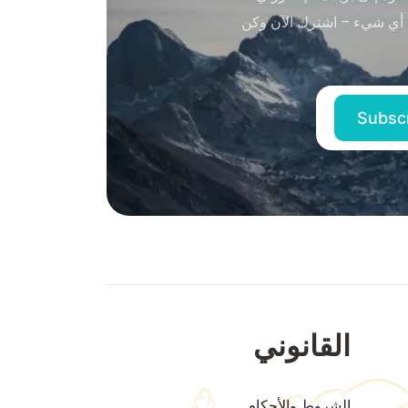
 أي شيء – اشترك الآن وكن
القانوني
الشروط والأحكام