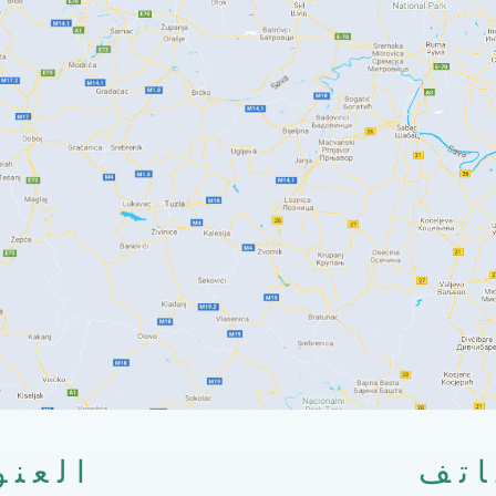
اتف
العنو