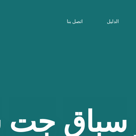
الدليل
اتصل بنا
سباق
جت
س