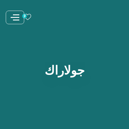
نتقل
لى
0
لمحتوى
جولاراك