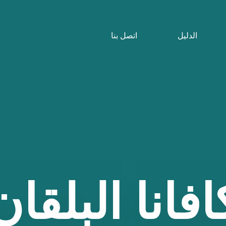
الدليل
اتصل بنا
افانا
البلقان