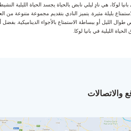
ا بالكان، الواقعة في شارع صربسكا 2 في بانيا لوكا، هي نادٍ ليلي نابض بالحياة يجسد الحي
استمتاع بليلة مثيرة. يتميز النادي بتقديم مجموعة متنوعة من ال
ص طوال الليل أو ببساطة الاستمتاع بالأجواء الديناميكية. بفضل أج
لحياة الليلية في بانيا لوكا.
ع والاتصالات