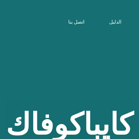
الدليل
اتصل بنا
كايباكوفاك