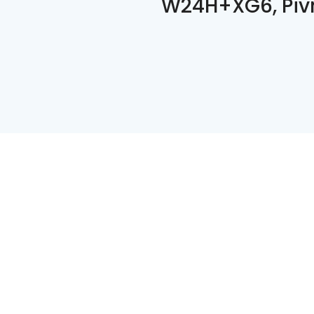
W24H+XG6, Piv