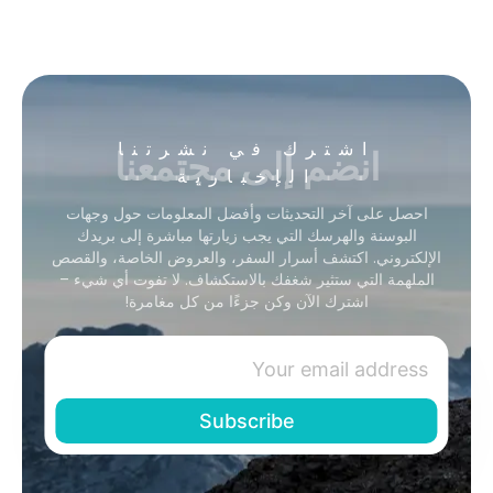
انضم إلى مجتمعنا
اشترك في نشرتنا
الإخبارية
احصل على آخر التحديثات وأفضل المعلومات حول وجهات
البوسنة والهرسك التي يجب زيارتها مباشرة إلى بريدك
الإلكتروني. اكتشف أسرار السفر، والعروض الخاصة، والقصص
الملهمة التي ستثير شغفك بالاستكشاف. لا تفوت أي شيء –
اشترك الآن وكن جزءًا من كل مغامرة!