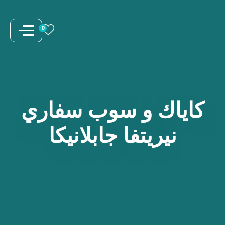
نتقل
لى
0
لمحتوى
كاياك
و
سوب
سفاري
نيريتفا
جابلانيكا