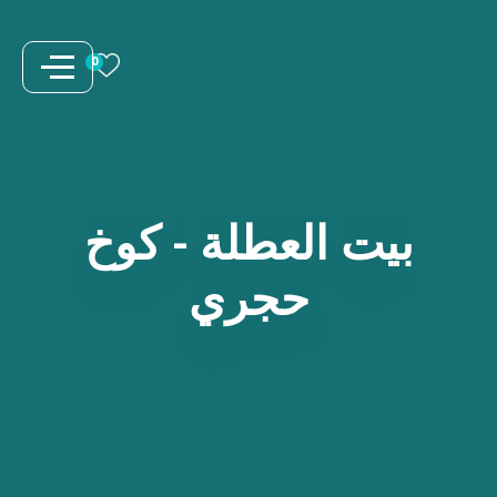
نتقل
لى
0
لمحتوى
بيت
العطلة
-
كوخ
حجري