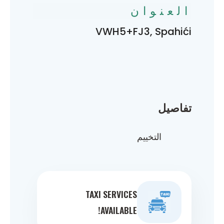
العنوان
VWH5+FJ3, Spahići
تفاصيل
التخييم
TAXI SERVICES
AVAILABLE!