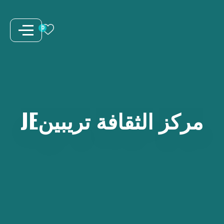
نتقل
لى
0
لمحتوى
مركز
الثقافة
تريبينJE