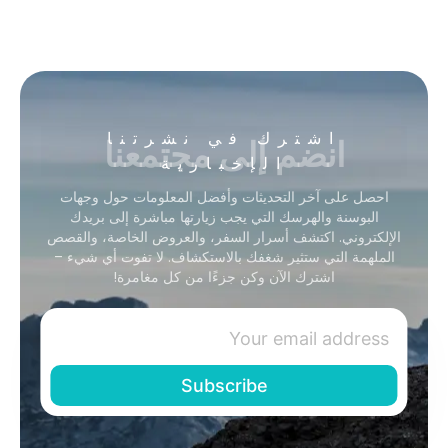
انضم إلى مجتمعنا
اشترك في نشرتنا
الإخبارية
احصل على آخر التحديثات وأفضل المعلومات حول وجهات
البوسنة والهرسك التي يجب زيارتها مباشرة إلى بريدك
الإلكتروني. اكتشف أسرار السفر، والعروض الخاصة، والقصص
الملهمة التي ستثير شغفك بالاستكشاف. لا تفوت أي شيء –
اشترك الآن وكن جزءًا من كل مغامرة!