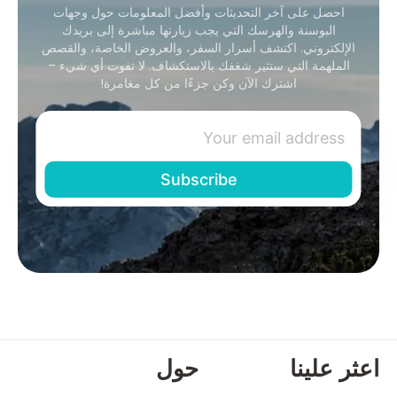
احصل على آخر التحديثات وأفضل المعلومات حول وجهات
البوسنة والهرسك التي يجب زيارتها مباشرة إلى بريدك
الإلكتروني. اكتشف أسرار السفر، والعروض الخاصة، والقصص
الملهمة التي ستثير شغفك بالاستكشاف. لا تفوت أي شيء –
اشترك الآن وكن جزءًا من كل مغامرة!
اعثر علينا
حول