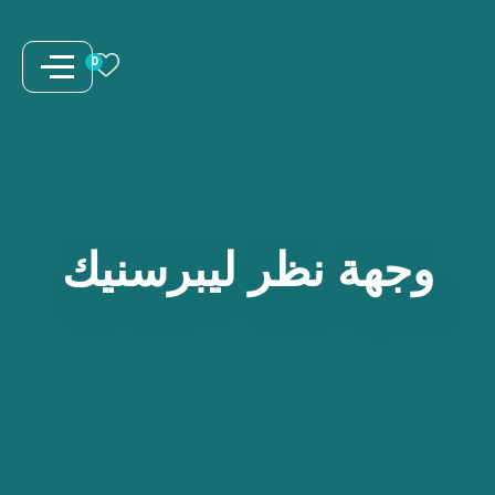
نتقل
لى
0
لمحتوى
وجهة
نظر
ليبرسنيك