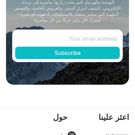
البوسنة والهرسك التي يجب زيارتها مباشرة إلى بريدك
الإلكتروني. اكتشف أسرار السفر، والعروض الخاصة، والقصص
الملهمة التي ستثير شغفك بالاستكشاف. لا تفوت أي شيء –
اشترك الآن وكن جزءًا من كل مغامرة!
اعثر علينا
حول