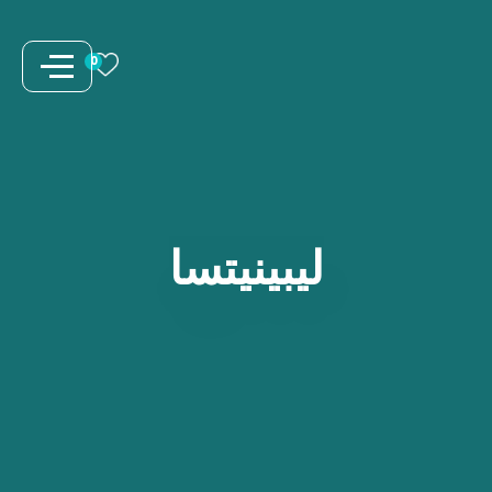
نتقل
لى
0
لمحتوى
ليبينيتسا