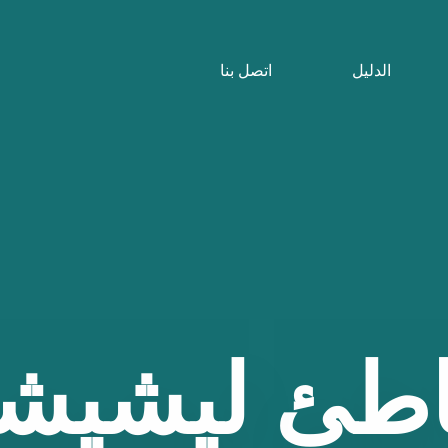
الدليل
اتصل بنا
طئ
ليشيش