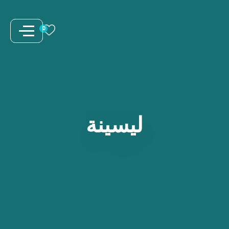
نتقل
لى
0
لمحتوى
ليسينة