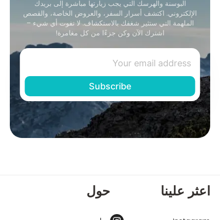
البوسنة والهرسك التي يجب زيارتها مباشرة إلى بريدك
الإلكتروني. اكتشف أسرار السفر، والعروض الخاصة، والقصص
الملهمة التي ستثير شغفك بالاستكشاف. لا تفوت أي شيء –
اشترك الآن وكن جزءًا من كل مغامرة!
اعثر علينا
حول