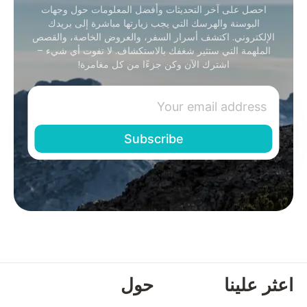
احصل على آخر التحديثات وأفضل المعلومات حول وجهات
البوسنة والهرسك التي يجب زيارتها مباشرة إلى بريدك
الإلكتروني. اكتشف أسرار السفر، والعروض الخاصة، والقصص
الملهمة التي ستثير شغفك بالاستكشاف. لا تفوت أي شيء –
اشترك الآن وكن جزءًا من كل مغامرة!
اعثر علينا
حول