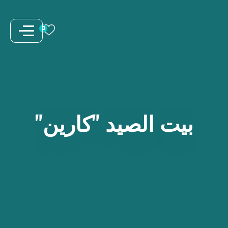
نتقل
لى
0
لمحتوى
بيت
الصيد
"كارين"