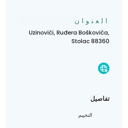
العنوان
Uzinovići, Ruđera Boškovića,
Stolac 88360
تفاصيل
التخييم