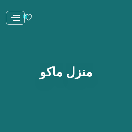
نتقل
لى
0
لمحتوى
منزل
ماكو