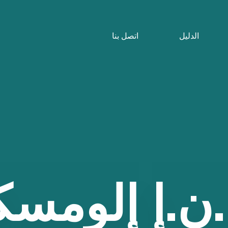
الدليل
اتصل بنا
ن.إ
إلومسك