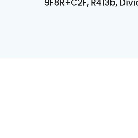
9F8R+C2F, R413b, Divi