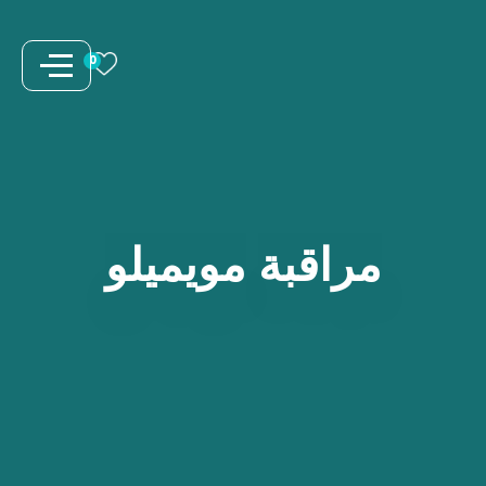
نتقل
لى
0
لمحتوى
مراقبة
مويميلو