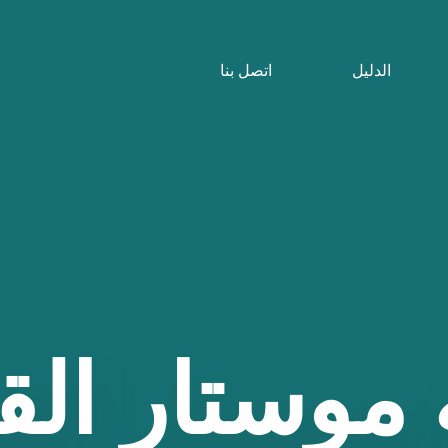
الدليل
اتصل بنا
موستار
الق