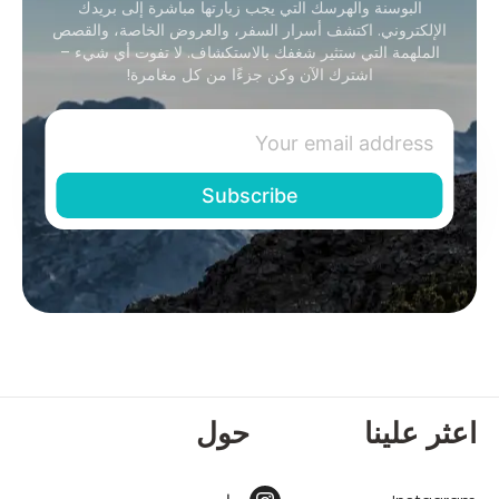
البوسنة والهرسك التي يجب زيارتها مباشرة إلى بريدك
الإلكتروني. اكتشف أسرار السفر، والعروض الخاصة، والقصص
الملهمة التي ستثير شغفك بالاستكشاف. لا تفوت أي شيء –
اشترك الآن وكن جزءًا من كل مغامرة!
اعثر علينا
حول