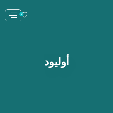
نتقل
لى
0
لمحتوى
أوليود