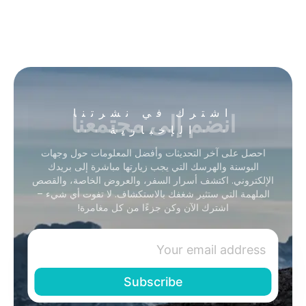
انضم إلى مجتمعنا
اشترك في نشرتنا
الإخبارية
احصل على آخر التحديثات وأفضل المعلومات حول وجهات
البوسنة والهرسك التي يجب زيارتها مباشرة إلى بريدك
الإلكتروني. اكتشف أسرار السفر، والعروض الخاصة، والقصص
الملهمة التي ستثير شغفك بالاستكشاف. لا تفوت أي شيء –
اشترك الآن وكن جزءًا من كل مغامرة!