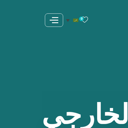
0
لخارجي