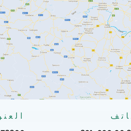
اتف
العنو