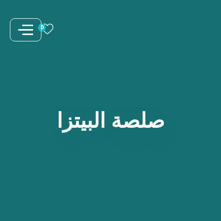
نتقل
لى
0
لمحتوى
صلصة
البيتزا