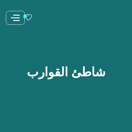
نتقل
لى
0
لمحتوى
شاطئ
القوارب