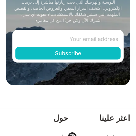
البوسنة والهرسك التي يجب زيارتها مباشرة إلى بريدك
الإلكتروني. اكتشف أسرار السفر، والعروض الخاصة، والقصص
الملهمة التي ستثير شغفك بالاستكشاف. لا تفوت أي شيء –
اشترك الآن وكن جزءًا من كل مغامرة!
اعثر علينا
حول